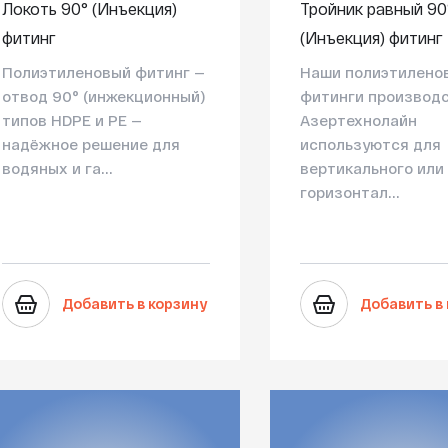
Локоть 90° (Инъекция)
Тройник равный 90
фитинг
(Инъекция) фитинг
Полиэтиленовый фитинг —
Наши полиэтилено
отвод 90° (инжекционный)
фитинги производ
типов HDPE и PE —
Азертехнолайн
надёжное решение для
используются для
водяных и га...
вертикального или
горизонтал...
Добавить в корзину
Добавить в