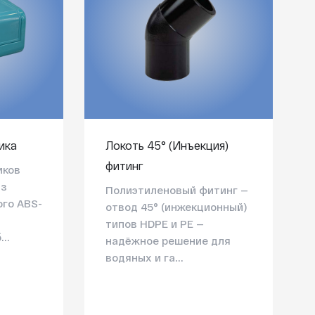
ика
Локоть 45° (Инъекция)
фитинг
иков
из
Полиэтиленовый фитинг —
го ABS-
отвод 45° (инжекционный)
типов HDPE и PE —
..
надёжное решение для
водяных и га...