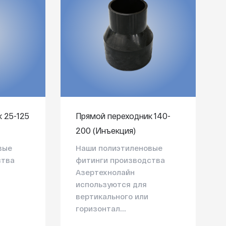
 25-125
Прямой переходник 140-
200 (Инъекция)
вые
Наши полиэтиленовые
ства
фитинги производства
Азертехнолайн
используются для
вертикального или
горизонтал...