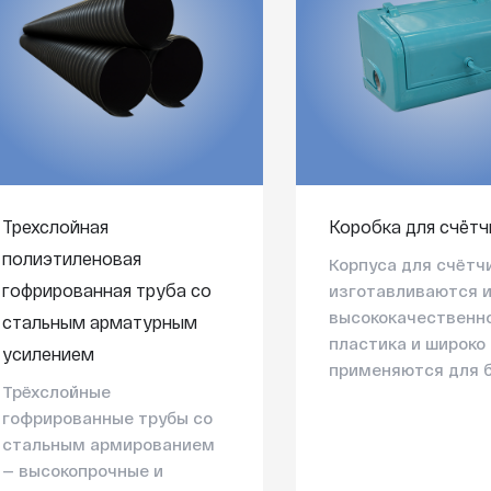
Трехслойная
Коробка для счётч
полиэтиленовая
Корпуса для счётч
гофрированная труба со
изготавливаются 
высококачественно
стальным арматурным
пластика и широко
усилением
применяются для б.
Трёхслойные
гофрированные трубы со
стальным армированием
— высокопрочные и