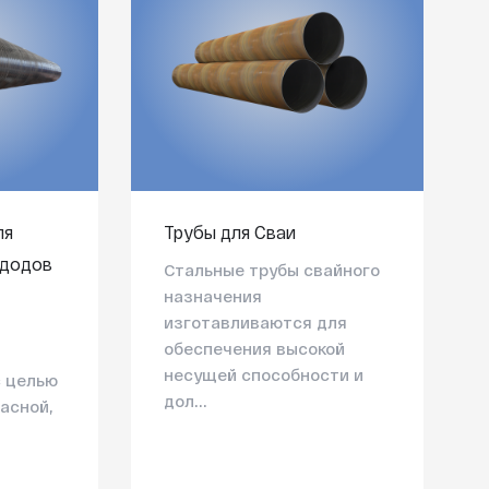
ля
Трубы для Сваи
ододов
Стальные трубы свайного
назначения
изготавливаются для
обеспечения высокой
несущей способности и
с целью
дол...
асной,