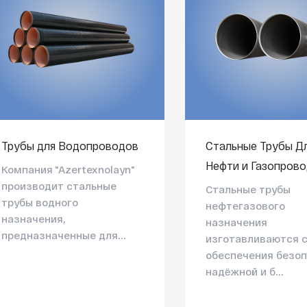
Трубы для Водопроводов
Стальные Трубы Д
Нефти и Газопров
Компания "Azertexnolayn"
производит стальные
Стальные трубы
трубы водного
нефтегазового
назначения,
назначения
предназначенные для...
изготавливаются 
обеспечения безоп
надёжной и б...