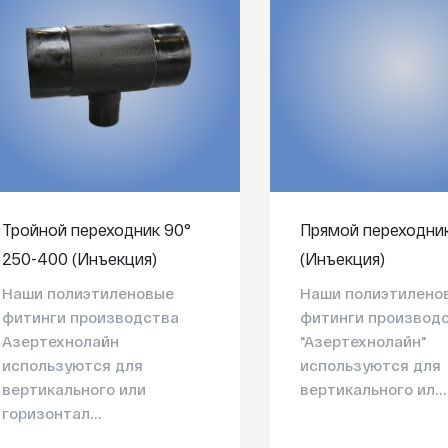
Тройной переходник 90°
Прямой переходник
250-400 (Инъекция)
(Инъекция)
Наши полиэтиленовые
Наши полиэтилено
фитинги производства
фитинги производ
Азертехнолайн
"Азертехнолайн"
используются для
используются для
вертикального или
вертикального ил...
горизонтал...