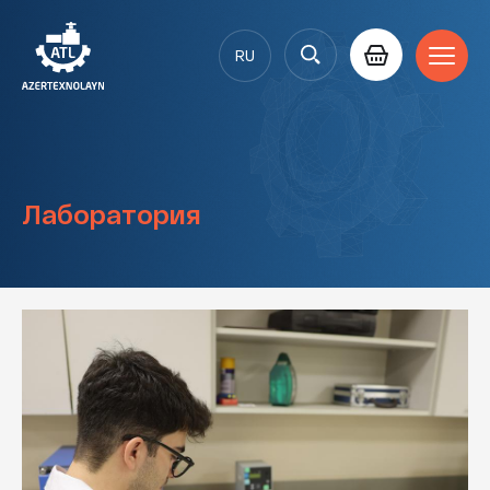
RU
AZ
EN
Лaборатория