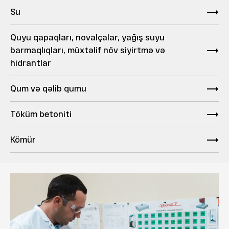
Su
Quyu qapaqları, novalçalar, yağış suyu
barmaqlıqları, müxtəlif növ siyirtmə və
hidrantlar
Qum və qəlib qumu
Töküm betoniti
Kömür