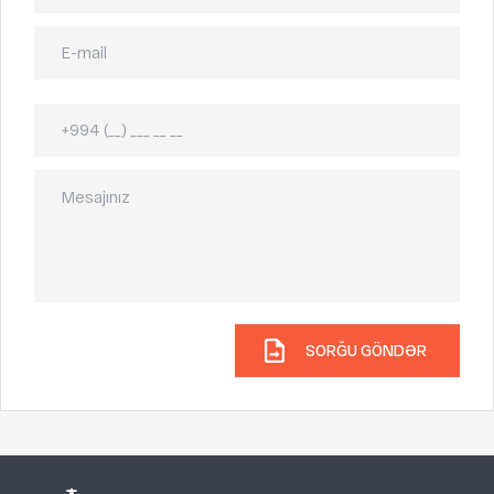
SORĞU GÖNDƏR