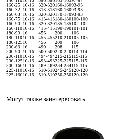
140-110
10-16
396-396
165-165
97-97
160-25
10-16
320-320
160-160
93-93
160-32
10-16
318-318
160-160
93-93
160-63
10-16
320-320
170-170
93-93
160-75
10-16
413-413
180-180
100-100
160-90
10-16
320-320
185-185
102-102
160-110
10-16
415-415
190-190
101-101
180-90
16
456
200
106
180-110
10-16
455-455
210-210
105-105
180-125
16
456
209
106
200-63
16
490
208
115
200-90
10-16
500-500
220-220
114-114
200-110
10-16
494-494
215-215
115-115
200-125
10-16
493-493
225-225
115-115
200-160
10-16
489-489
234-234
115-115
225-110
10-16
510-510
245-245
120-120
225-160
10-16
510-510
250-250
120-120
Могут также заинтересовать