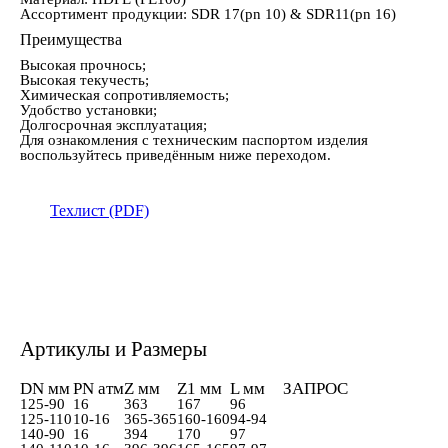
Ассортимент продукции: SDR 17(pn 10) & SDR11(pn 16)
Преимущества
Высокая прочнось;
Высокая текучесть;
Химическая сопротивляемость;
Удобство установки;
Долгосрочная эксплуатация;
Для ознакомления с техническим паспортом изделия
воспользуйтесь приведённым ниже переходом.
Техлист (PDF)
Артикулы и Размеры
DN мм
PN атм
Z мм
Z1 мм
L мм
ЗАПРОС
125-90
16
363
167
96
125-110
10-16
365-365
160-160
94-94
140-90
16
394
170
97