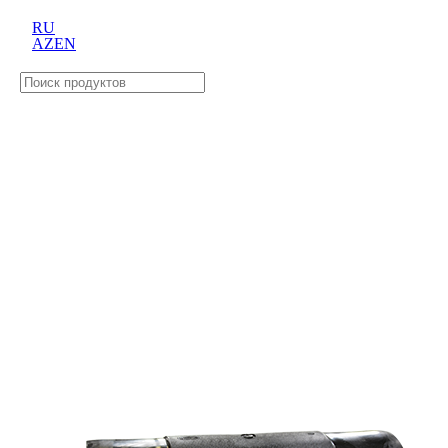
RU
AZ
EN