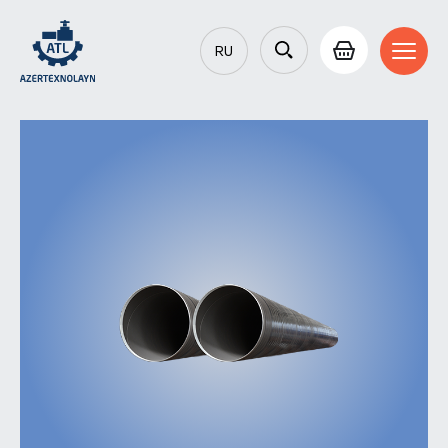
RU
AZ
EN