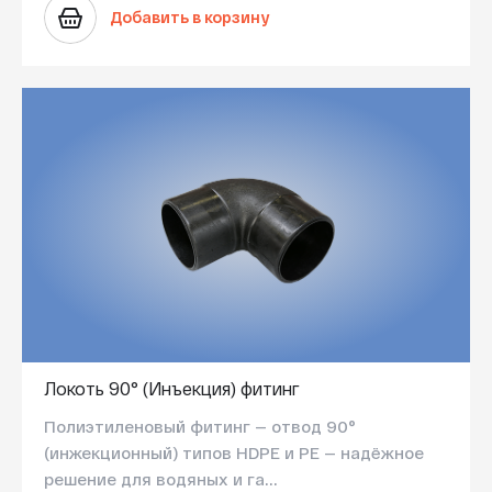
Добавить в корзину
Локоть 90° (Инъекция) фитинг
Полиэтиленовый фитинг — отвод 90°
(инжекционный) типов HDPE и PE — надёжное
решение для водяных и га...