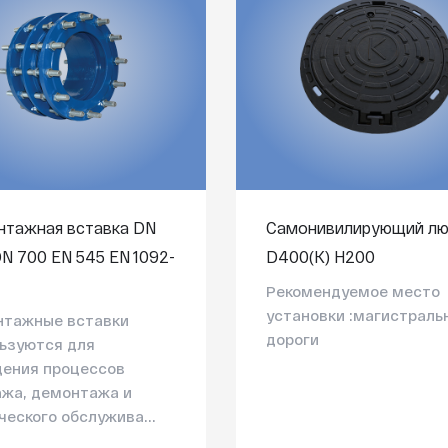
тажная вставка DN
Самонивилирующий лю
DN 700 EN 545 EN 1092-
D400(K) Н200
Рекомендуемое место
установки :магистраль
нтажные вставки
дороги
ьзуются для
ения процессов
жа, демонтажа и
ческого обслужива...