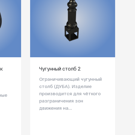
к
Чугунный столб 2
Ограничивающий чугунный
столб (ДУБА). Изделие
производится для чёткого
ные
разграничения зон
движения на...