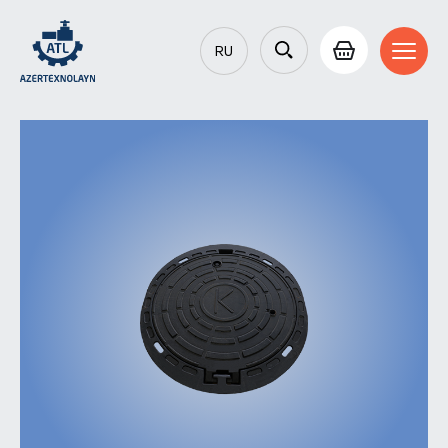
RU
AZ
EN