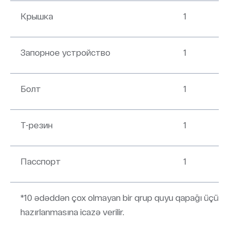
Крышка
1
Запорное устройство
1
Болт
1
T-резин
1
Пасспорт
1
*10 ədəddən çox olmayan bir qrup quyu qapağı üçün 
hazırlanmasına icazə verilir.