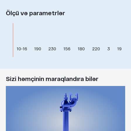
Ölçü və parametrlər
10-16
190
230
156
180
220
3
19
1
Sizi həmçinin maraqlandıra bilər