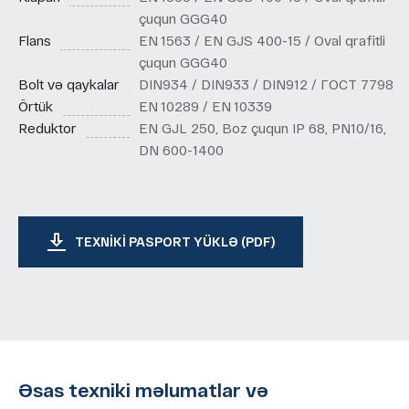
çuqun GGG40
Flans
EN 1563 / EN GJS 400-15 / Oval qrafitli
çuqun GGG40
Bolt və qaykalar
DIN934 / DIN933 / DIN912 / ГОСТ 7798
Örtük
EN 10289 / EN 10339
Reduktor
EN GJL 250, Boz çuqun IP 68, PN10/16,
DN 600-1400
TEXNIKI PASPORT YÜKLƏ (PDF)
Əsas texniki məlumatlar və