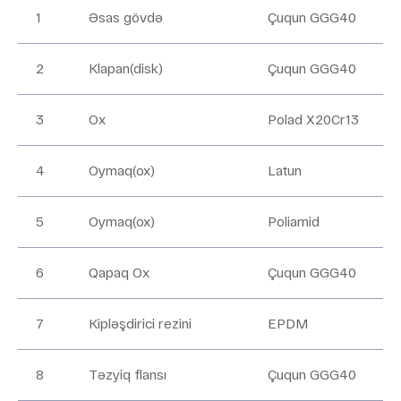
1
Əsas gövdə
Çuqun GGG40
2
Klapan(disk)
Çuqun GGG40
3
Ox
Polad X20Cr13
4
Oymaq(ox)
Latun
5
Oymaq(ox)
Poliamid
6
Qapaq Ox
Çuqun GGG40
7
Kipləşdirici rezini
EPDM
8
Təzyiq flansı
Çuqun GGG40