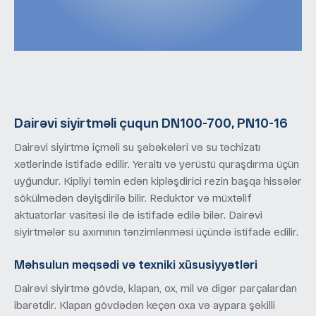
Dairəvi siyirtməli çuqun DN100-700, PN10-16
Dairəvi siyirtmə içməli su şəbəkələri və su təchizatı
xətlərində istifadə edilir. Yeraltı və yerüstü quraşdırma üçün
uyğundur. Kipliyi təmin edən kipləşdirici rezin başqa hissələr
sökülmədən dəyişdirilə bilir. Reduktor və müxtəlif
aktuatorlar vasitəsi ilə də istifadə edilə bilər. Dairəvi
siyirtmələr su axımının tənzimlənməsi üçündə istifadə edilir.
Məhsulun məqsədi və texniki xüsusiyyətləri
Dairəvi siyirtmə gövdə, klapan, ox, mil və digər parçalardan
ibarətdir. Klapan gövdədən keçən oxa və aypara şəkilli