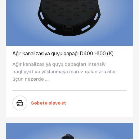
Ağır kanalizasiya quyu qapağı D400 H100 (K)
Ağır kanalizasiya quyu qapaqları intensiv
nəqliyyat və yüklənməyə məruz qalan ərazilər
üçün nəzərdə ...
Səbətə əlavə et