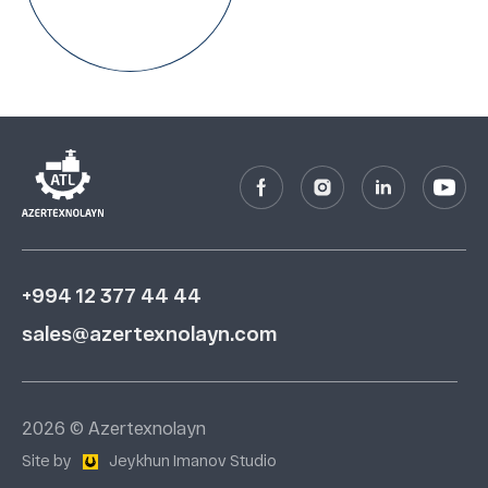
+994 12 377 44 44
sales@azertexnolayn.com
2026 © Azertexnolayn
Site by
Jeykhun Imanov Studio