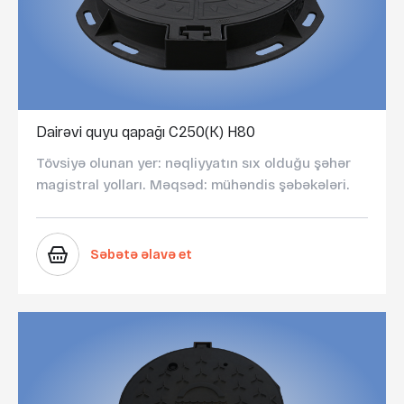
Dairəvi quyu qapağı C250(K) H80
Tövsiyə olunan yer: nəqliyyatın sıx olduğu şəhər
magistral yolları. Məqsəd: mühəndis şəbəkələri.
Səbətə əlavə et