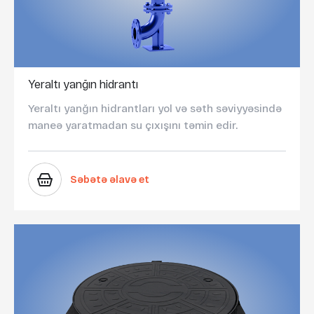
Yeraltı yanğın hidrantı
Yeraltı yanğın hidrantları yol və səth səviyyəsində
maneə yaratmadan su çıxışını təmin edir.
Səbətə əlavə et