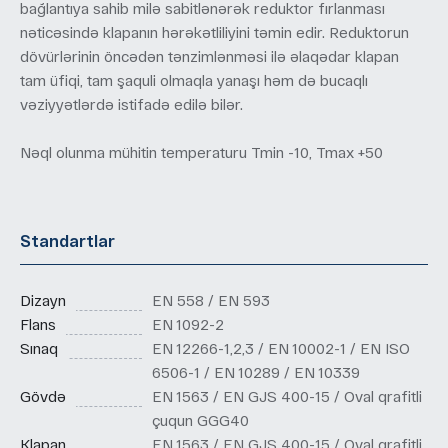
bağlantıya sahib milə sabitlənərək reduktor fırlanması
nəticəsində klapanın hərəkətliliyini təmin edir. Reduktorun
dövürlərinin öncədən tənzimlənməsi ilə əlaqədar klapan
tam üfiqi, tam şaquli olmaqla yanaşı həm də bucaqlı
vəziyyətlərdə istifadə edilə bilər.
Nəql olunma mühitin temperaturu Tmin -10, Tmax +50
Standartlar
Dizayn
EN 558 / EN 593
Flans
EN 1092-2
Sınaq
EN 12266-1,2,3 / EN 10002-1 / EN ISO
6506-1 / EN 10289 / EN 10339
Gövdə
EN 1563 / EN GJS 400-15 / Oval qrafitli
çuqun GGG40
Klapan
EN 1563 / EN GJS 400-15 / Oval qrafitli