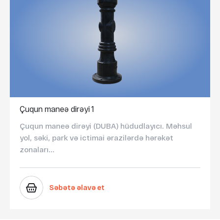
Çuqun maneə dirəyi 1
Çuqun maneə dirəyi (DUBA) hüdudlayıcı. Məhsul
yol, səki, park və ictimai ərazilərdə hərəkət
zonaları...
Səbətə əlavə et