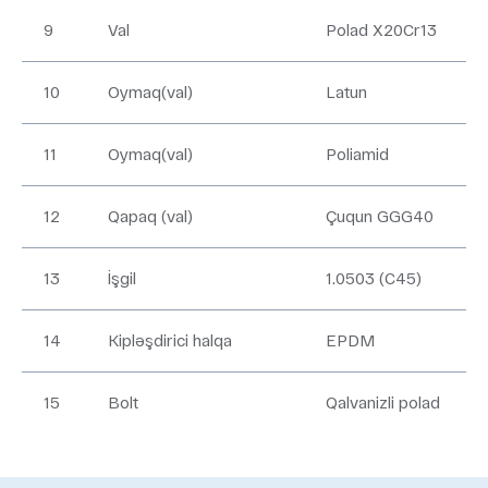
9
Val
Polad X20Cr13
10
Oymaq(val)
Latun
11
Oymaq(val)
Poliamid
12
Qapaq (val)
Çuqun GGG40
13
İşgil
1.0503 (C45)
14
Kipləşdirici halqa
EPDM
15
Bolt
Qalvanizli polad