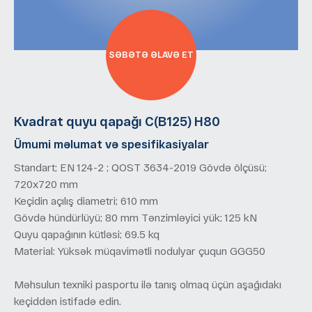
SƏBƏTƏ ƏLAVƏ ET
Kvadrat quyu qapağı С(В125) Н80
Ümumi məlumat və spesifikasiyalar
Standart; EN 124-2 ; QOST 3634-2019 Gövdə ölçüsü;
720х720 mm
Keçidin açılış diametri; 610 mm
Gövdə hündürlüyü; 80 mm Tənzimləyici yük; 125 kN
Quyu qapağının kütləsi; 69.5 kq
Material: Yüksək müqavimətli nodulyar çuqun GGG50
Məhsulun texniki pasportu ilə tanış olmaq üçün aşağıdakı
keçiddən istifadə edin.