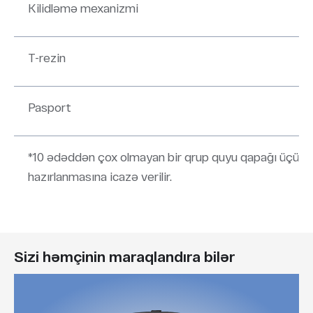
Kilidləmə mexanizmi
1
T-rezin
1
Pasport
1
*10 ədəddən çox olmayan bir qrup quyu qapağı üçün 
hazırlanmasına icazə verilir.
Sizi həmçinin maraqlandıra bilər