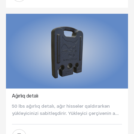
Ağırlıq detalı
50 lbs ağırlıq detalı, ağır hissələr qaldırarkən
yükləyicinizi sabitləşdirir. Yükləyici çərçivənin a...