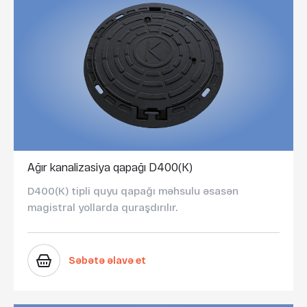
Ağır kanalizasiya qapağı D400(K)
D400(K) tipli quyu qapağı məhsulu əsasən
magistral yollarda quraşdırılır.
Səbətə əlavə et