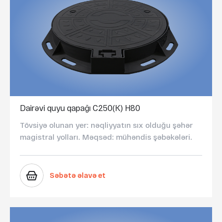
Dairəvi quyu qapağı C250(K) H80
Tövsiyə olunan yer: nəqliyyatın sıx olduğu şəhər
magistral yolları. Məqsəd: mühəndis şəbəkələri.
Səbətə əlavə et