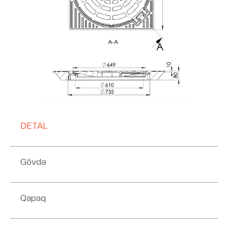
DETAL
Ə
Gövdə
1
Qapaq
1