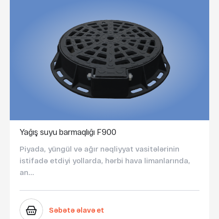
Yağış suyu barmaqlığı F900
Piyada, yüngül və ağır nəqliyyat vasitələrinin
istifadə etdiyi yollarda, hərbi hava limanlarında,
an...
Səbətə əlavə et