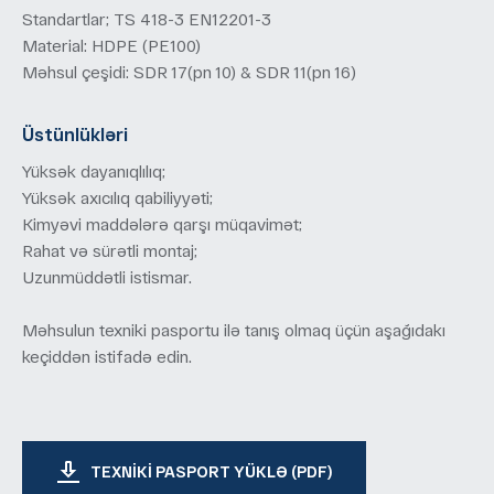
Standartlar; TS 418-3 EN12201-3
Material: HDPE (PE100)
Məhsul çeşidi: SDR 17(pn 10) & SDR 11(pn 16)
Üstünlükləri
Yüksək dayanıqlılıq;
Yüksək axıcılıq qabiliyyəti;
Kimyəvi maddələrə qarşı müqavimət;
Rahat və sürətli montaj;
Uzunmüddətli istismar.
Məhsulun texniki pasportu ilə tanış olmaq üçün aşağıdakı
keçiddən istifadə edin.
TEXNIKI PASPORT YÜKLƏ (PDF)