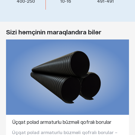
400-250
10-16
491-491
Sizi həmçinin maraqlandıra bilər
Üçqat polad armaturlu büzməli qofralı borular
Üçqat polad armaturlu büzməli qofralı borular –