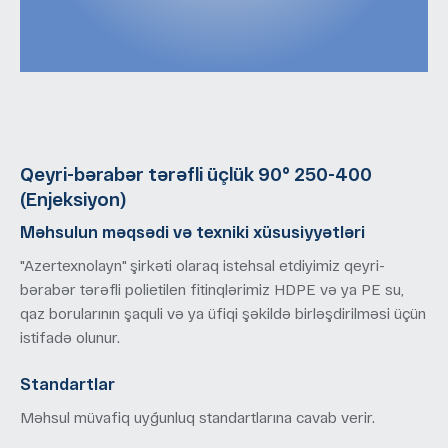
Qeyri-bərabər tərəfli üçlük 90° 250-400
(Enjeksiyon)
Məhsulun məqsədi və texniki xüsusiyyətləri
"Azertexnolayn" şirkəti olaraq istehsal etdiyimiz qeyri-
bərabər tərəfli polietilen fitinqlərimiz HDPE və ya PE su,
qaz borularının şaquli və ya üfiqi şəkildə birləşdirilməsi üçün
istifadə olunur.
Standartlar
Məhsul müvafiq uyğunluq standartlarına cavab verir.