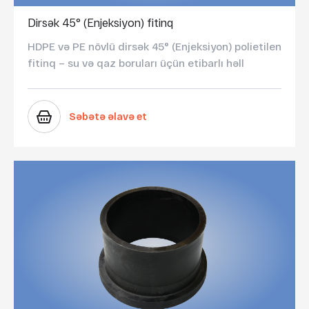
Dirsək 45° (Enjeksiyon) fitinq
HDPE və PE növlü dirsək 45° (Enjeksiyon) polietilen
fitinq – su və qaz boruları üçün etibarlı həll
Səbətə əlavə et