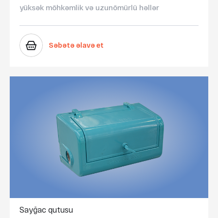
yüksək möhkəmlik və uzunömürlü həllər
Səbətə əlavə et
Sayğac qutusu