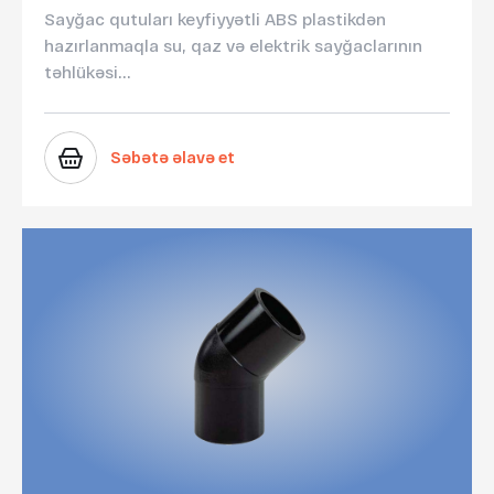
Sayğac qutuları keyfiyyətli ABS plastikdən
hazırlanmaqla su, qaz və elektrik sayğaclarının
təhlükəsi...
Səbətə əlavə et