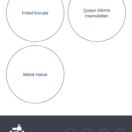
Çuqun tökmə
Polad borular
məmulatları
Metal Hasar