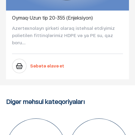
Oymaq-Uzun tip 20-355 (Enjeksiyon)
Azertexnolayn şirkəti olaraq istehsal etdiyimiz
polietilen fittinqlərimiz HDPE və ya PE su, qaz
boru...
Səbətə əlavə et
Digər məhsul kateqoriyaları