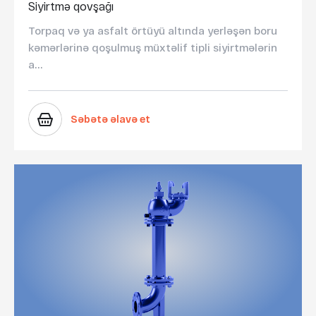
Siyirtmə qovşağı
Torpaq və ya asfalt örtüyü altında yerləşən boru
kəmərlərinə qoşulmuş müxtəlif tipli siyirtmələrin
a...
Səbətə əlavə et