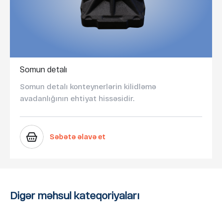
Somun detalı
Somun detalı konteynerlərin kilidləmə
avadanlığının ehtiyat hissəsidir.
Səbətə əlavə et
Digər məhsul kateqoriyaları