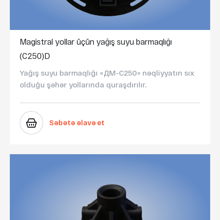
Magistral yollar üçün yağış suyu barmaqlığı
(С250)D
Yağış suyu barmaqlığı «ДМ-С250» nəqliyyatın sıx
olduğu şəhər yollarında quraşdırılır.
Səbətə əlavə et