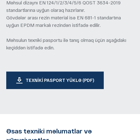
Məhsul dizaynı EN 124/1/2/3/4/5/6 QOST 3634-2019
standartlarına uyğun olaraq hazırlanır.
Gövdələr arası rezin material isə EN 681-1 standartına
uyğun EPDM markalı rezindən istifadə edilir.
Məhsulun texniki pasportu ilə tanış olmaq üçün aşağıdakı
keçiddən istifadə edin.
TEXNIKI PASPORT YÜKLƏ (PDF)
Əsas texniki məlumatlar və