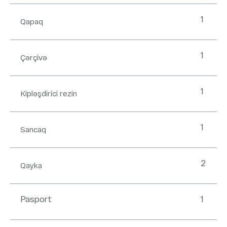
1
Qapaq
1
Çərçivə
1
Kipləşdirici rezin
1
Sancaq
2
Qayka
Pasport
1