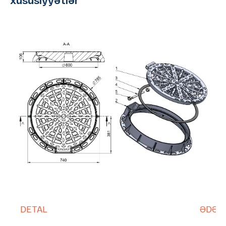
xüsusiyyətlər
DETAL
ƏDƏD