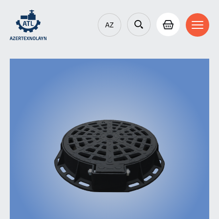
AZ
EN
RU