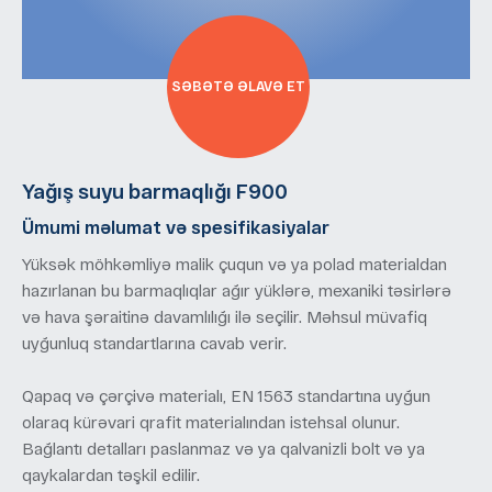
SƏBƏTƏ ƏLAVƏ ET
Yağış suyu barmaqlığı F900
Ümumi məlumat və spesifikasiyalar
Yüksək möhkəmliyə malik çuqun və ya polad materialdan
hazırlanan bu barmaqlıqlar ağır yüklərə, mexaniki təsirlərə
və hava şəraitinə davamlılığı ilə seçilir. Məhsul müvafiq
uyğunluq standartlarına cavab verir.
Qapaq və çərçivə materialı, EN 1563 standartına uyğun
olaraq kürəvari qrafit materialından istehsal olunur.
Bağlantı detalları paslanmaz və ya qalvanizli bolt və ya
qaykalardan təşkil edilir.