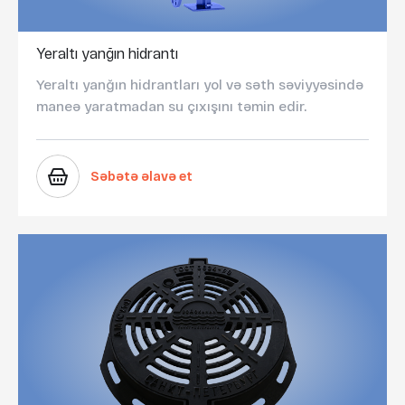
Yeraltı yanğın hidrantı
Yeraltı yanğın hidrantları yol və səth səviyyəsində
maneə yaratmadan su çıxışını təmin edir.
Səbətə əlavə et