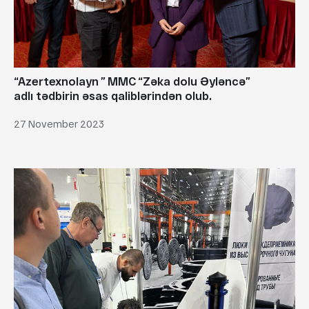
“Azertexnolayn ” MMC “Zəka dolu Əyləncə”
adlı tədbirin əsas qaliblərindən olub.
27 November 2023