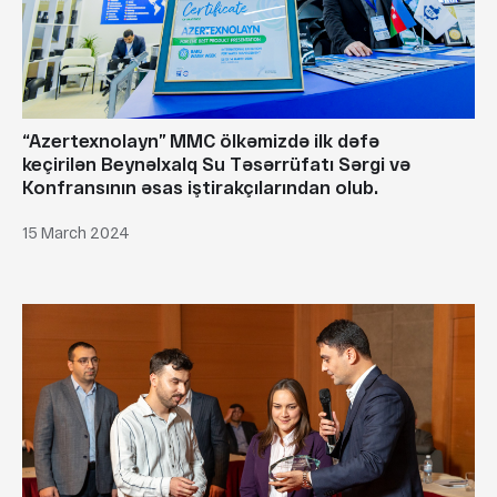
“Azertexnolayn” MMC ölkəmizdə ilk dəfə
keçirilən Beynəlxalq Su Təsərrüfatı Sərgi və
Konfransının əsas iştirakçılarından olub.
15 March 2024