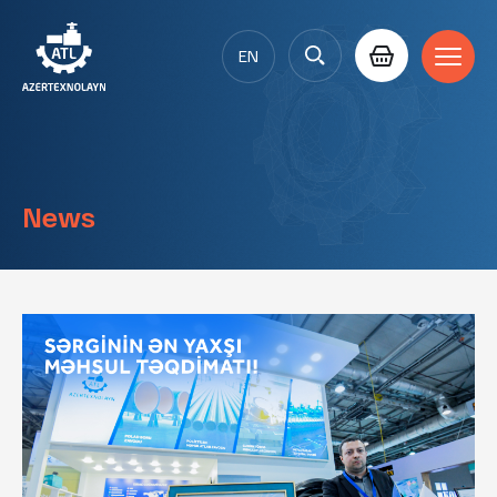
EN
AZ
RU
News